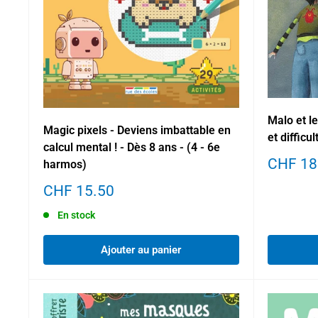
Malo et le
Magic pixels - Deviens imbattable en
et difficu
calcul mental ! - Dès 8 ans - (4 - 6e
Prix
CHF 18
harmos)
réduit
Prix
CHF 15.50
réduit
En stock
Ajouter au panier