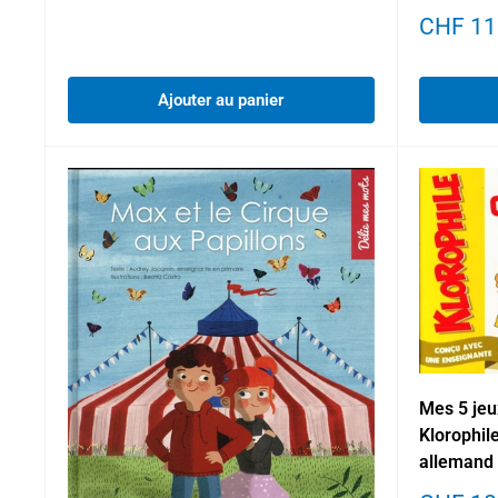
Prix
CHF 11
réduit
Ajouter au panier
Mes 5 jeu
Klorophile
allemand