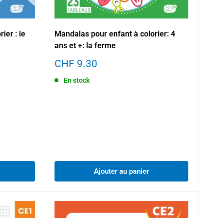
ier : le
Mandalas pour enfant à colorier: 4
ans et +: la ferme
Prix
CHF 9.30
réduit
En stock
Ajouter au panier