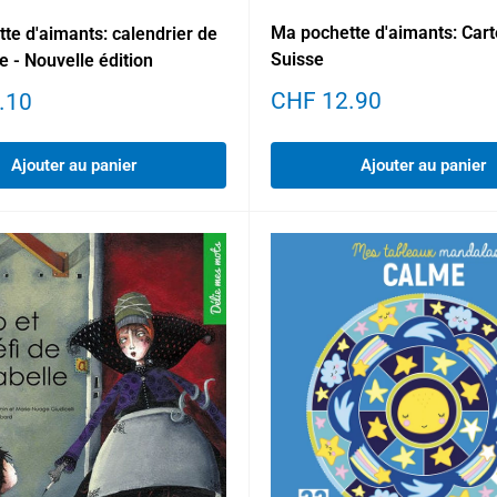
Ma pochette d'aimants: Cart
te d'aimants: calendrier de
Suisse
e - Nouvelle édition
Prix
CHF 12.90
.10
réduit
Ajouter au panier
Ajouter au panier