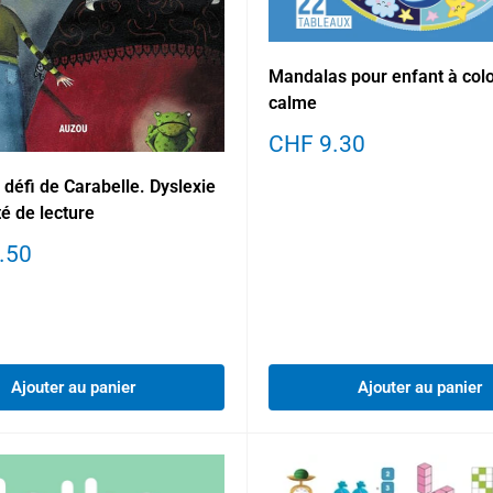
Mandalas pour enfant à color
calme
Prix
CHF 9.30
réduit
 défi de Carabelle. Dyslexie
lté de lecture
.50
Ajouter au panier
Ajouter au panier