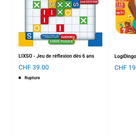
LIXSO - Jeu de réflexion dès 6 ans
LogiDing
Prix
Prix
CHF 39.00
CHF 19
réduit
réduit
Rupture