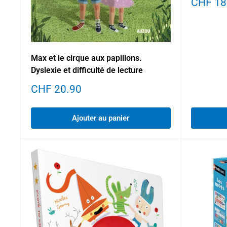
Prix
CHF 18
réduit
Max et le cirque aux papillons.
Dyslexie et difficulté de lecture
Prix
CHF 20.90
réduit
Ajouter au panier