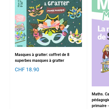
Masques à gratter: coffret de 8
superbes masques à gratter
Prix
CHF 18.90
réduit
Maths. Ca
pédagogie
primaire 