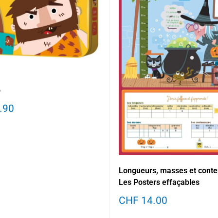
o
.90
Longueurs, masses et conte
Les Posters effaçables
Prix
CHF 14.00
réduit