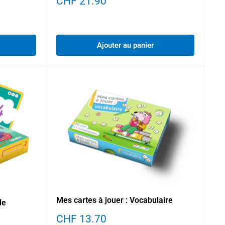
Prix
CHF 21.90
réduit
Ajouter au panier
Mes cartes à jouer : Vocabulaire
de
Prix
CHF 13.70