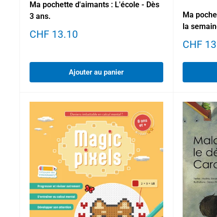
Ma pochette d'aimants : L'école - Dès
Ma pochet
3 ans.
la semain
Prix
CHF 13.10
réduit
Prix
CHF 13
réduit
Ajouter au panier