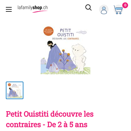
Passer
0
La
au
Family
contenu
Shop
Petit Ouistiti découvre les
contraires - De 2 à 5 ans