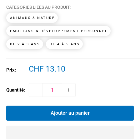
CATÉGORIES LIÉES AU PRODUIT:
ANIMAUX & NATURE
EMOTIONS & DÉVELOPPEMENT PERSONNEL
DE 2 À 3 ANS
DE 4 À 5 ANS
Prix
CHF 13.10
Prix:
réduit
Quantité:
Ajouter au panier