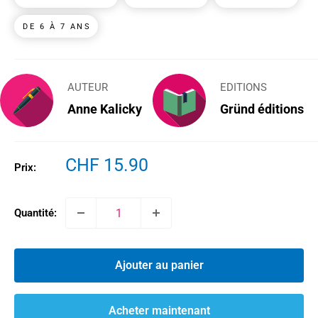
DE 6 À 7 ANS
AUTEUR
EDITIONS
Anne Kalicky
Gründ éditions
Prix
CHF 15.90
Prix:
réduit
Quantité:
Ajouter au panier
Acheter maintenant