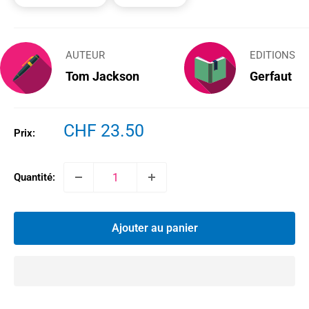
AUTEUR
EDITIONS
Tom Jackson
Gerfaut
Prix
CHF 23.50
Prix:
réduit
Quantité:
Ajouter au panier