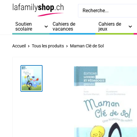
Passer
La
au
Family
contenu
Soutien
Cahiers de
Cahiers de
Shop
scolaire
vacances
jeux
Accueil
Tous les produits
Maman Clé de Sol