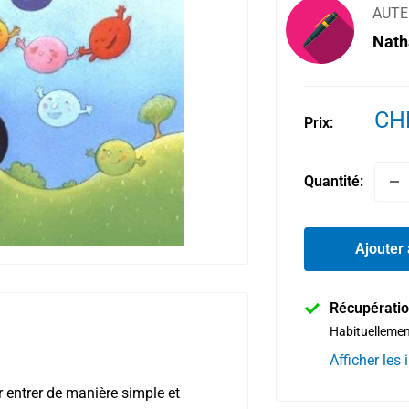
AUTE
Nath
Pri
CH
Prix:
réd
Quantité:
Ajouter 
Récupératio
Habituellemen
Afficher les
 entrer de manière simple et