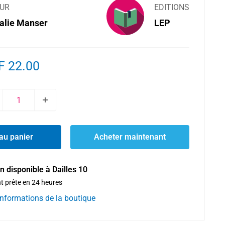
UR
EDITIONS
alie Manser
LEP
x
F 22.00
uit
au panier
Acheter maintenant
n disponible à Dailles 10
t prête en 24 heures
 informations de la boutique