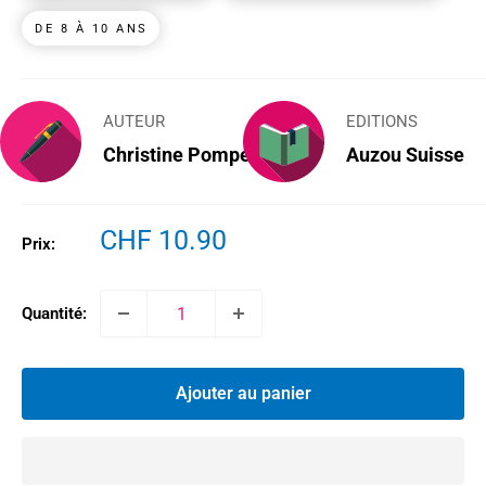
DE 8 À 10 ANS
AUTEUR
EDITIONS
Christine Pompéï
Auzou Suisse
Prix
CHF 10.90
Prix:
réduit
Quantité:
Ajouter au panier