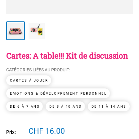
Cartes: A table!!! Kit de discussion
CATÉGORIES LIÉES AU PRODUIT:
CARTES À JOUER
EMOTIONS & DÉVELOPPEMENT PERSONNEL
DE 6 À 7 ANS
DE 8 À 10 ANS
DE 11 À 14 ANS
Prix
CHF 16.00
Prix:
réduit