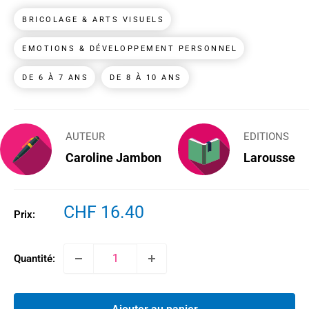
BRICOLAGE & ARTS VISUELS
EMOTIONS & DÉVELOPPEMENT PERSONNEL
DE 6 À 7 ANS
DE 8 À 10 ANS
AUTEUR
EDITIONS
Caroline Jambon
Larousse
Prix
CHF 16.40
Prix:
réduit
Quantité: